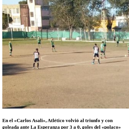
En el «Carlos Asali», Atlético volvió al triunfo y con
goleada ante La Esperanza por 3 a 0, goles del «polaco»