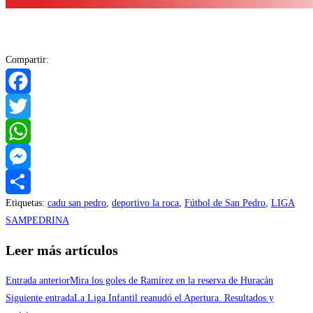
Compartir:
Facebook
Twitter
WhatsApp
Messenger
Etiquetas
:
cadu san pedro
,
deportivo la roca
,
Fútbol de San Pedro
,
LIGA
Compartir
SAMPEDRINA
Leer más artículos
Entrada anterior
Mira los goles de Ramírez en la reserva de Huracán
Siguiente entrada
La Liga Infantil reanudó el Apertura. Resultados y