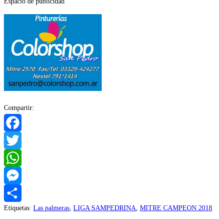
Espacio de publicidad
Compartir:
Facebook
Twitter
WhatsApp
Messenger
Etiquetas
:
Las palmeras
,
LIGA SAMPEDRINA
,
MITRE CAMPEON 2018
Compartir