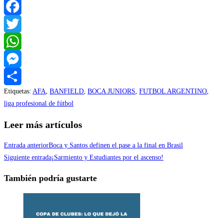
Facebook
Twitter
WhatsApp
Messenger
Etiquetas
:
AFA
,
BANFIELD
,
BOCA JUNIORS
,
FUTBOL ARGENTINO
,
Compartir
liga profesional de fútbol
Leer más artículos
Entrada anterior
Boca y Santos definen el pase a la final en Brasil
Siguiente entrada
¡Sarmiento y Estudiantes por el ascenso!
También podría gustarte