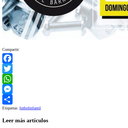
Compartir:
Facebook
Twitter
WhatsApp
Messenger
Etiquetas
:
futbolinfantil
Compartir
Leer más artículos