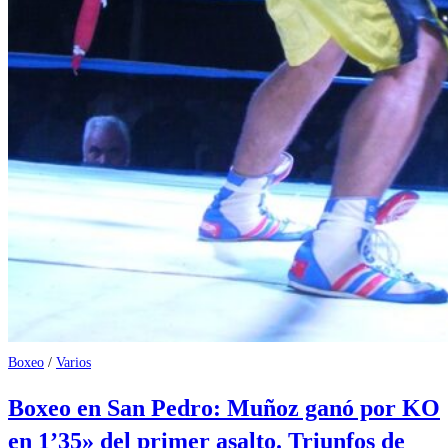
Boxeo
/
Varios
Boxeo en San Pedro: Muñoz ganó por KO
en 1’35» del primer asalto. Triunfos de