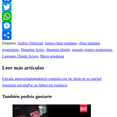
Facebook
Twitter
WhatsApp
Messenger
Etiquetas
:
Andres Villarruel
,
boxeo chino maidana
,
chino maidana
Compartir
promotions
,
Dinamita Sciito
,
dinamita ubiedo
,
gonzalo gomez promotions
,
Laureano Ubiedo Sciuto
,
Mario argañaraz
Leer más artículos
Entrada anterior
Independencia continúa con las obras en su cancha!
Siguiente entrada
Por un fútbol sin violencia
También podría gustarte