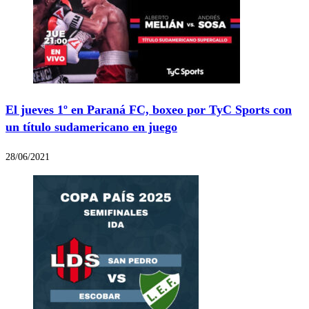
El jueves 1º en Paraná FC, boxeo por TyC Sports con
un título sudamericano en juego
28/06/2021