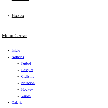
Boxeo
Menú
Cerrar
Inicio
Noticias
Fútbol
Basquet
Ciclismo
Natación
Hockey
Varios
Galería