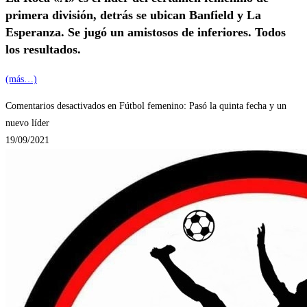
primera división, detrás se ubican Banfield y La
Esperanza. Se jugó un amistosos de inferiores. Todos
los resultados.
(más…)
Comentarios desactivados
en Fútbol femenino: Pasó la quinta fecha y un
nuevo líder
19/09/2021