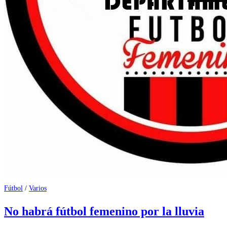
Fútbol
/
Varios
No habrá fútbol femenino por la lluvia