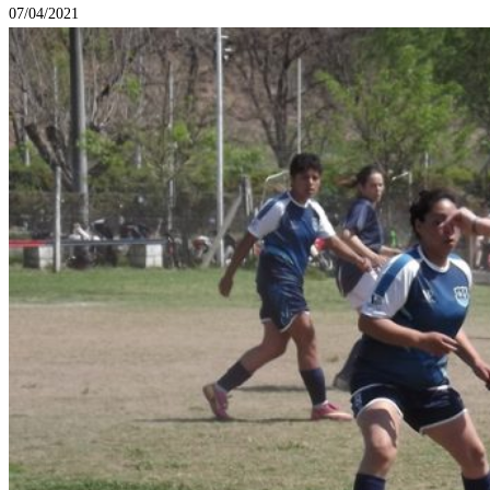
07/04/2021