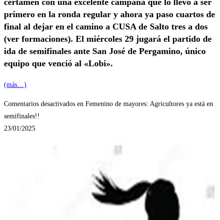
certamen con una excelente campaña que lo llevó a ser
primero en la ronda regular y ahora ya paso cuartos de
final al dejar en el camino a CUSA de Salto tres a dos
(ver formaciones). El miércoles 29 jugará el partido de
ida de semifinales ante San José de Pergamino, único
equipo que venció al «Lobi».
(más…)
Comentarios desactivados
en Femenino de mayores: Agricultores ya está en
semifinales!!
23/01/2025