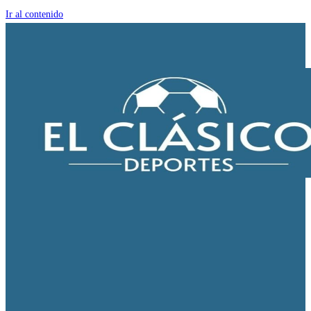
Ir al contenido