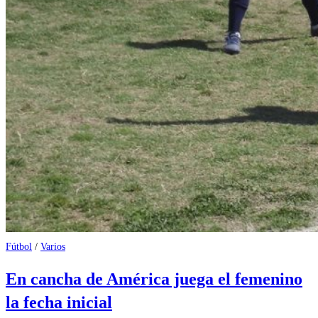
Fútbol
/
Varios
En cancha de América juega el femenino
la fecha inicial