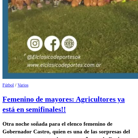
Fútbol
/
Varios
Femenino de mayores: Agricultores ya
está en semifinales!!
Otra noche soñada para el elenco femenino de
Gobernador Castro, quien es una de las sorpresas del