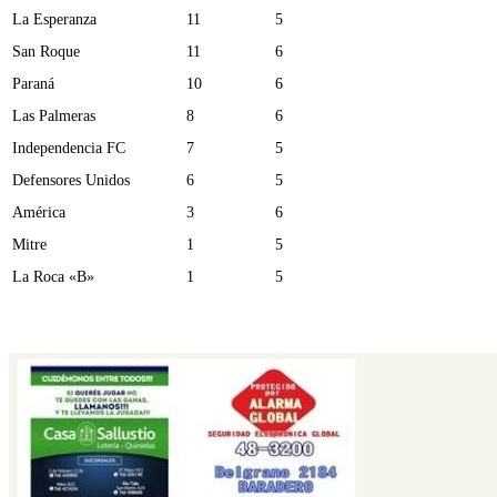
La Esperanza
11
5
San Roque
11
6
Paraná
10
6
Las Palmeras
8
6
Independencia FC
7
5
Defensores Unidos
6
5
América
3
6
Mitre
1
5
La Roca «B»
1
5