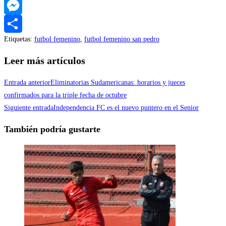
WhatsApp
Messenger
Etiquetas
:
futbol femenino
,
futbol femenino san pedro
Compartir
Leer más artículos
Entrada anterior
Eliminatorias Sudamericanas: horarios y jueces
confirmados para la triple fecha de octubre
Siguiente entrada
Independencia FC es el nuevo puntero en el Senior
También podría gustarte