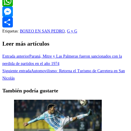
Twitter
WhatsApp
Messenger
Etiquetas
:
BOXEO EN SAN PEDRO
,
G y G
Compartir
Leer más artículos
Entrada anterior
Paraná, Mitre y Las Palmeras fueron sancionados con la
perdida de partidos en el año 1974
Siguiente entrada
Automovilismo: Retorna el Turismo de Carretera en San
Nicolás
También podría gustarte