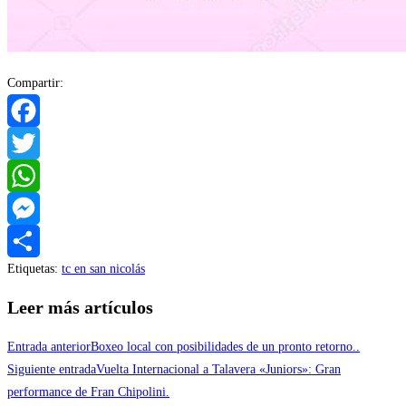
Compartir:
Facebook
Twitter
WhatsApp
Messenger
Etiquetas
:
tc en san nicolás
Compartir
Leer más artículos
Entrada anterior
Boxeo local con posibilidades de un pronto retorno..
Siguiente entrada
Vuelta Internacional a Talavera «Juniors»: Gran
performance de Fran Chipolini.