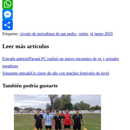
Twitter
WhatsApp
Messenger
Etiquetas
:
circulo de periodistas de san pedro
,
cpdsp
,
el juego 2019
Compartir
Leer más artículos
Entrada anterior
Paraná FC realizó un nuevo encuentro de ex y actuales
jugadores
Siguiente entrada
Un cierre de año con muchos festivales de nivel
También podría gustarte