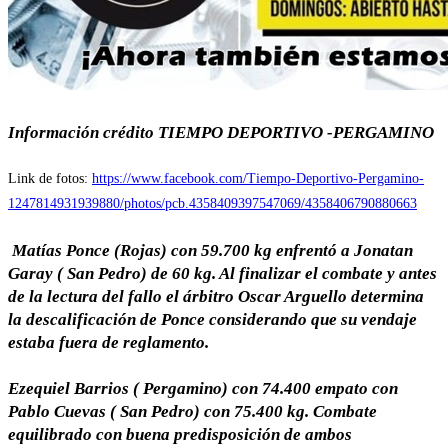
Información crédito TIEMPO DEPORTIVO -PERGAMINO
Link de fotos:
https://www.facebook.com/Tiempo-Deportivo-Pergamino-
1247814931939880/photos/pcb.4358409397547069/4358406790880663
Matías Ponce (Rojas) con 59.700 kg enfrentó a Jonatan
Garay ( San Pedro) de 60 kg. Al finalizar el combate y antes
de la lectura del fallo el árbitro Oscar Arguello determina
la descalificación de Ponce considerando que su vendaje
estaba fuera de reglamento.
Ezequiel Barrios ( Pergamino) con 74.400 empato con
Pablo Cuevas ( San Pedro) con 75.400 kg. Combate
equilibrado con buena predisposición de ambos