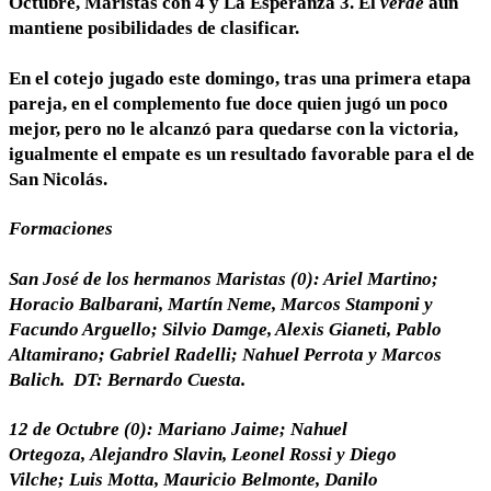
Octubre, Maristas con 4 y La Esperanza 3. El
verde
aún
mantiene posibilidades de clasificar.
En el cotejo jugado este domingo, tras una primera etapa
pareja, en el complemento fue doce quien jugó un poco
mejor, pero no le alcanzó para quedarse con la victoria,
igualmente el empate es un resultado favorable para el de
San Nicolás.
Formaciones
San José de los hermanos Maristas (0): Ariel Martino;
Horacio Balbarani, Martín Neme, Marcos Stamponi y
Facundo Arguello; Silvio Damge, Alexis Gianeti, Pablo
Altamirano; Gabriel Radelli; Nahuel Perrota y Marcos
Balich. DT: Bernardo Cuesta.
12 de Octubre (0): Mariano Jaime;
Nahuel
Ortegoza,
Alejandro Slavin,
Leonel Rossi y
Diego
Vilche;
Luis Motta,
Mauricio Belmonte,
Danilo