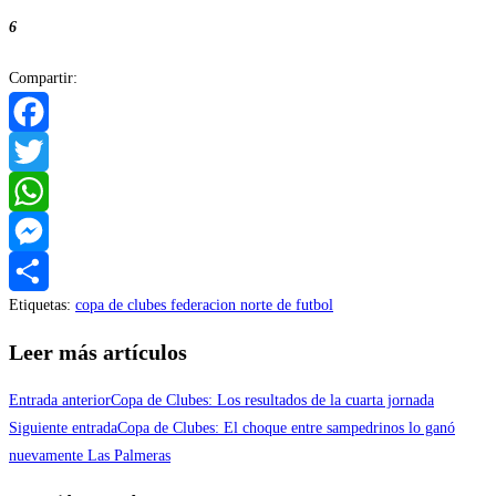
6
Compartir:
Facebook
Twitter
WhatsApp
Messenger
Etiquetas
:
copa de clubes federacion norte de futbol
Compartir
Leer más artículos
Entrada anterior
Copa de Clubes: Los resultados de la cuarta jornada
Siguiente entrada
Copa de Clubes: El choque entre sampedrinos lo ganó
nuevamente Las Palmeras