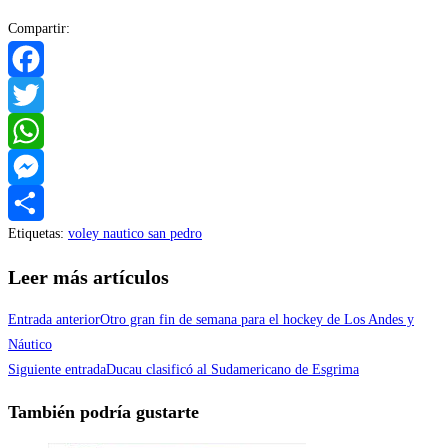
Compartir:
Facebook
Twitter
WhatsApp
Messenger
Etiquetas
:
voley nautico san pedro
Compartir
Leer más artículos
Entrada anterior
Otro gran fin de semana para el hockey de Los Andes y
Náutico
Siguiente entrada
Ducau clasificó al Sudamericano de Esgrima
También podría gustarte