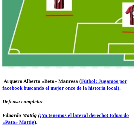
Arquero Alberto «Beto» Manresa (
Fútbol: Jugamos por
facebook buscando el mejor once de la historia local).
Defensa completa:
Eduardo Mattig (
¡Ya tenemos el lateral derecho! Eduardo
«Pato» Mattig
).