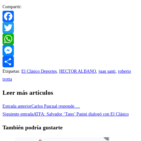
Compartir:
Facebook
Twitter
WhatsApp
Messenger
Etiquetas
:
El Clásico Deportes
,
HECTOR ALBANO
,
juan santi
,
roberto
Compartir
trotta
Leer más artículos
Entrada anterior
Carlos Pascual responde….
Siguiente entrada
ATFA: Salvador ‘Tano’ Pasini dialogó con El Clásico
También podría gustarte