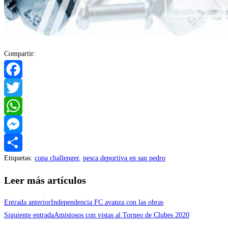
Compartir:
Facebook
Twitter
WhatsApp
Messenger
Etiquetas
:
copa challenger
,
pesca deportiva en san pedro
Compartir
Leer más artículos
Entrada anterior
Independencia FC avanza con las obras
Siguiente entrada
Amistosos con vistas al Torneo de Clubes 2020