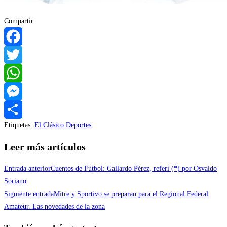
Compartir:
Facebook
Twitter
WhatsApp
Messenger
Etiquetas
:
El Clásico Deportes
Compartir
Leer más artículos
Entrada anterior
Cuentos de Fútbol: Gallardo Pérez, referí (*) por Osvaldo
Soriano
Siguiente entrada
Mitre y Sportivo se preparan para el Regional Federal
Amateur. Las novedades de la zona