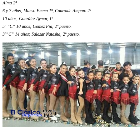
Alma 2ª.
6 y 7 años; Manso Emma 1ª, Courtade Amparo 2ª.
10 años; González Aymar, 1ª.
5ª “C” 10 años; Gómez Pía, 2º puesto.
3ª”C” 14 años; Salazar Natasha, 2º puesto.