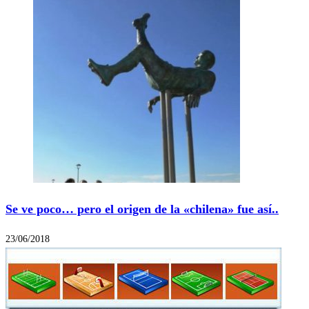
Se ve poco… pero el origen de la «chilena» fue así..
23/06/2018