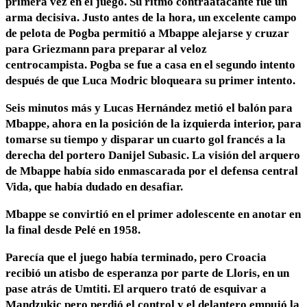
primera vez en el juego. Su ritmo contraatacante fue un
arma decisiva. Justo antes de la hora, un excelente campo
de pelota de Pogba permitió a Mbappe alejarse y cruzar
para Griezmann para preparar al veloz
centrocampista. Pogba se fue a casa en el segundo intento
después de que Luca Modric bloqueara su primer intento.
Seis minutos más y Lucas Hernández metió el balón para
Mbappe, ahora en la posición de la izquierda interior, para
tomarse su tiempo y disparar un cuarto gol francés a la
derecha del portero Danijel Subasic. La visión del arquero
de Mbappe había sido enmascarada por el defensa central
Vida, que había dudado en desafiar.
Mbappe se convirtió en el primer adolescente en anotar en
la final desde Pelé en 1958.
Parecía que el juego había terminado, pero Croacia
recibió un atisbo de esperanza por parte de Lloris, en un
pase atrás de Umtiti. El arquero trató de esquivar a
Mandzukic pero perdió el control y el delantero empujó la