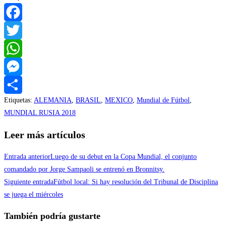
Facebook
Twitter
WhatsApp
Messenger
Etiquetas
:
ALEMANIA
,
BRASIL
,
MEXICO
,
Mundial de Fútbol
,
Compartir
MUNDIAL RUSIA 2018
Leer más artículos
Entrada anterior
Luego de su debut en la Copa Mundial, el conjunto
comandado por Jorge Sampaoli se entrenó en Bronnitsy.
Siguiente entrada
Fútbol local: Si hay resolución del Tribunal de Disciplina
se juega el miércoles
También podría gustarte