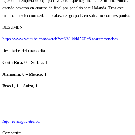
lejos de la etiqueta de equipo revelación que lograron en el último Mundial
cuando cayeron en cuartos de final por penaltis ante Holanda. Tras este
triunfo, la selección serbia encabeza el grupo E en solitario con tres puntos.
RESUMEN
https://www.youtube.com/watch?v=NV_kkbl5ZEc&feature=onebox
Resultados del cuarto día:
Costa Rica, 0 – Serbia, 1
Alemania, 0 – México, 1
Brasil , 1 – Suiza, 1
Info: lavanguardia.com
Compartir: