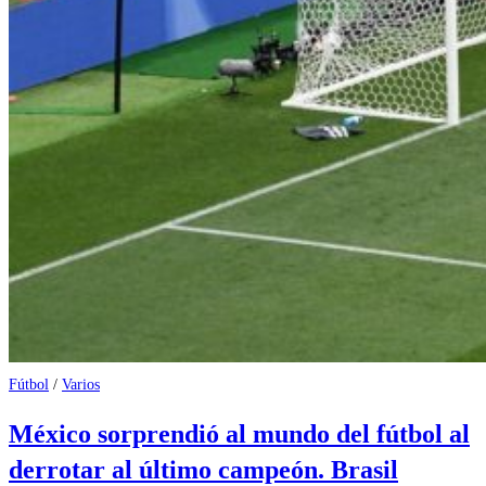
Fútbol
/
Varios
México sorprendió al mundo del fútbol al
derrotar al último campeón. Brasil