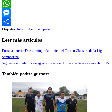
Twitter
WhatsApp
Messenger
Etiquetas
:
futbol infantil san pedro
Compartir
Leer más artículos
Entrada anterior
Este domingo dará inicio el Torneo Clausura de la Liga
Sampedrina
Siguiente entrada
El 7 de agosto iniciará el Torneo de Selecciones sub 13/15
También podría gustarte