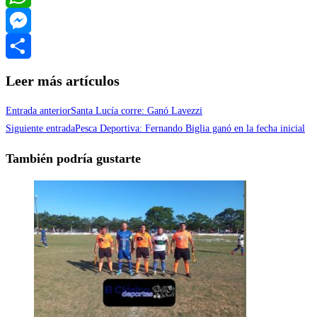
WhatsApp
Messenger
Compartir
Leer más artículos
Entrada anterior
Santa Lucía corre: Ganó Lavezzi
Siguiente entrada
Pesca Deportiva: Fernando Biglia ganó en la fecha inicial
También podría gustarte