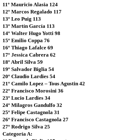
11º Mauricio Alasia 124
12º Marcos Regalado 117
13º Leo Puig 113
13º Martín García 113
14º Walter Hugo Yotti 98
15º Emilio Coppa 76
16º Thiago Lafalce 69
17º Jessica Cabrera 62
18º Abril Silva 59
19º Salvador Biglia 54
20º Claudio Lardies 54
21º Camilo Lopez – Tous Agustin 42
22º Francisco Morosini 36
23º Lucio Lardies 34
24º Milagros Gandulfo 32
25º Felipe Castagnola 31
26º Francisco Castagnola 27
27º Rodrigo Silva 25
Categoría A: