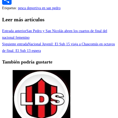
Etiquetas
:
pesca deportiva en san pedro
Compartir
Leer más artículos
Entrada anterior
San Pedro y San Nicolás abren los cuartos de final del
nacional femenino
Siguiente entrada
Nacional Juvenil: El Sub 15 viaja a Chascomús en octavos
de final. El Sub 13 espera
También podría gustarte