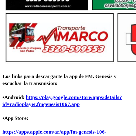
Los links para descargarte la app de FM. Génesis y
escuchar la transmisión:
•Android:
https://play.google.com/store/apps/details?
id=radioplayer.fmgenesis1067.app
•App Store:
https://apps.apple.com/ar/app/fm-genesis-106-