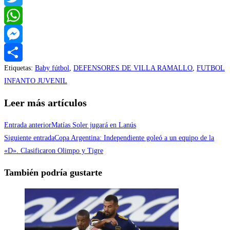
Twitter
WhatsApp
Messenger
Etiquetas
:
Baby fútbol
,
DEFENSORES DE VILLA RAMALLO
,
FUTBOL
Compartir
INFANTO JUVENIL
Leer más artículos
Entrada anterior
Matías Soler jugará en Lanús
Siguiente entrada
Copa Argentina: Independiente goleó a un equipo de la
«D». Clasificaron Olimpo y Tigre
También podría gustarte