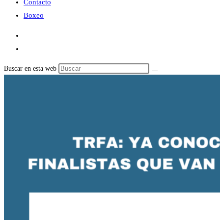
Contacto
Boxeo
Buscar en esta web