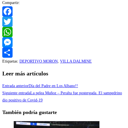
Compartir:
Facebook
Twitter
WhatsApp
Messenger
Etiquetas
:
DEPORTIVO MORON
,
VILLA DALMINE
Compartir
Leer más artículos
Entrada anterior
Día del Padre en Los Albano!!
Siguiente entrada
La pelea Muñoz – Peralta fue postergada. El sampedrino
dio positivo de Covid-19
También podría gustarte