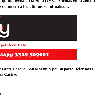
a quinta fecha en la zona B y C. Además en la zona A
 definirán a los últimos semifinalistas.
dos ante General San Martín, y por su parte Defensores
or Castro.
o