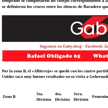
temprano se completaron los cotejos correspondiente a l
se definieron los cruces entre los elencos de Baradero que
Por la zona B, el «Albirrojo» se quedó con los cuatro parti
Unidos saco muy buenos resultados en su visita a Gobernad
5ta.
4ta.
3era.
Zona B
Femenin
División
División
División