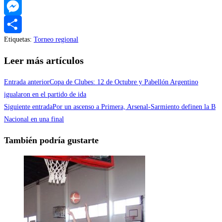
WhatsApp
Messenger
Etiquetas
:
Torneo regional
Compartir
Leer más artículos
Entrada anterior
Copa de Clubes: 12 de Octubre y Pabellón Argentino
igualaron en el partido de ida
Siguiente entrada
Por un ascenso a Primera, Arsenal-Sarmiento definen la B
Nacional en una final
También podría gustarte