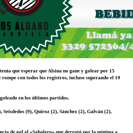
tenía que esperar que Alsina no gane y golear por 15
rompe con todos los registros, incluso superando el 19
goleado en los últimos partidos.
, Seisdedos (9), Quiroz (2), Sánchez (2), Galván (2),
encia de gol al «Sabalero» que derrotó por la mínima a