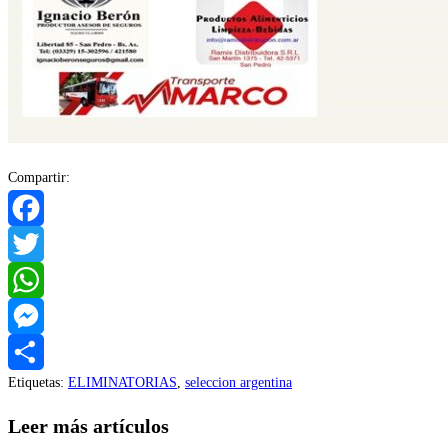
Compartir:
Facebook
Twitter
WhatsApp
Messenger
Etiquetas
:
ELIMINATORIAS
,
seleccion argentina
Compartir
Leer más artículos