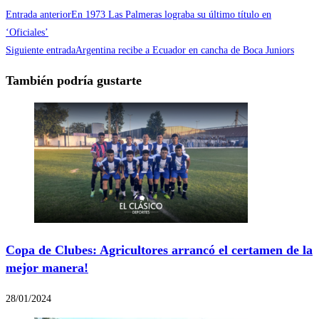
Entrada anterior
En 1973 Las Palmeras lograba su último título en
‘Oficiales’
Siguiente entrada
Argentina recibe a Ecuador en cancha de Boca Juniors
También podría gustarte
Copa de Clubes: Agricultores arrancó el certamen de la
mejor manera!
28/01/2024