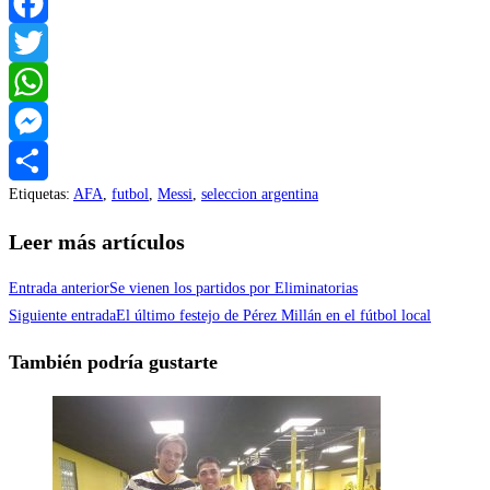
Facebook
Twitter
WhatsApp
Messenger
Etiquetas
:
AFA
,
futbol
,
Messi
,
seleccion argentina
Compartir
Leer más artículos
Entrada anterior
Se vienen los partidos por Eliminatorias
Siguiente entrada
El último festejo de Pérez Millán en el fútbol local
También podría gustarte