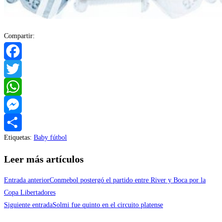
Compartir:
Facebook
Twitter
WhatsApp
Messenger
Etiquetas
:
Baby fútbol
Compartir
Leer más artículos
Entrada anterior
Conmebol postergó el partido entre River y Boca por la
Copa Libertadores
Siguiente entrada
Solmi fue quinto en el circuito platense