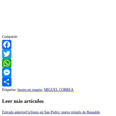
Compartir:
Facebook
Twitter
WhatsApp
Messenger
Etiquetas
:
boxeo en rosario
,
MIGUEL CORREA
Compartir
Leer más artículos
Entrada anterior
Ciclismo en San Pedro: nuevo triunfo de Basualdo