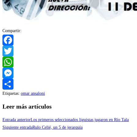
Compartir:
Facebook
Twitter
WhatsApp
Messenger
Etiquetas
:
omar ansaloni
Compartir
Leer más artículos
Entrada anterior
Los primeros seleccionados liguistas jugaron en Río Tala
Siguiente entrada
Rulo Celié, un 5 de jerarquía