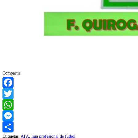
Compartir:
Facebook
Twitter
WhatsApp
Messenger
Etiquetas
:
AFA
,
liga profesional de fútbol
Compartir