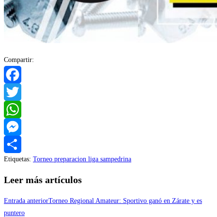
Compartir:
Facebook
Twitter
WhatsApp
Messenger
Etiquetas
:
Torneo preparacion liga sampedrina
Compartir
Leer más artículos
Entrada anterior
Torneo Regional Amateur: Sportivo ganó en Zárate y es
puntero