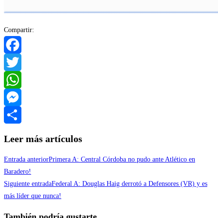
Compartir:
Facebook
Twitter
WhatsApp
Messenger
Compartir
Leer más artículos
Entrada anterior
Primera A: Central Córdoba no pudo ante Atlético en
Baradero!
Siguiente entrada
Federal A: Douglas Haig derrotó a Defensores (VR) y es
más líder que nunca!
También podría gustarte