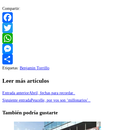
Compartir:
Facebook
Twitter
WhatsApp
Messenger
Etiquetas
:
Benjamin Torrillo
Compartir
Leer más artículos
Entrada anterior
Abril, fechas para recordar..
Siguiente entrada
Peucelle, por vos son ‘millonarios’..
También podría gustarte