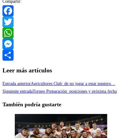
Compartir:
Facebook
Twitter
WhatsApp
Messenger
Compartir
Leer más artículos
Entrada anterior
Agricultores Club: de no jugar a estar puntero…
Siguiente entrada
Torneo Preparación: posiciones y próxima fecha
También podría gustarte