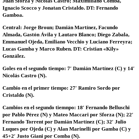
Juan Sforza y Nicolás Castro; Maximiliano Comba,
Ignacio Scocco y Jonatan Cristaldo. DT: Fernando
Gamboa.
Central:
Jorge Broun; Damián Martínez, Facundo
Almada, Gastón Ávila y Lautaro Blanco; Diego Zabala,
Emmanuel Ojeda, Emiliano Vecchio y Luciano Ferreyra;
Lucas Gamba y Marco Ruben. DT: Cristian «Kily»
González.
Goles en el segundo tiempo:
7′ Damián Martínez (C) y 14′
Nicolás Castro (N).
Cambio en el primer tiempo:
27′ Ramiro Sordo por
Cristaldo (N).
Cambios en el segundo tiemnpo
: 18′ Fernando Belluschi
por Pablo Pérez (N) y Mateo Maccari por Sforza (N); 22′
Fernando Torrent por Damián Martínez (C); 32′ Julio
Luques por Ojeda (C) y Alan Marinelli por Gamba (C) y
45+2′ Justo Giani por Comba (N).