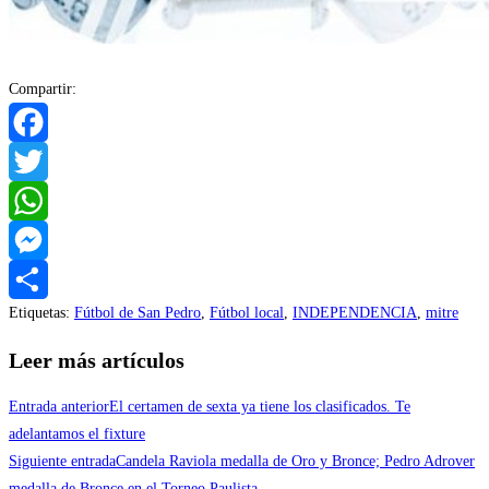
Compartir:
Facebook
Twitter
WhatsApp
Messenger
Etiquetas
:
Fútbol de San Pedro
,
Fútbol local
,
INDEPENDENCIA
,
mitre
Compartir
Leer más artículos
Entrada anterior
El certamen de sexta ya tiene los clasificados. Te
adelantamos el fixture
Siguiente entrada
Candela Raviola medalla de Oro y Bronce; Pedro Adrover
medalla de Bronce en el Torneo Paulista