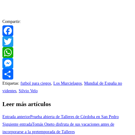
Compartir:
Facebook
Twitter
WhatsApp
Messenger
Etiquetas
:
futbol para ciegos
,
Los Murcielagos
,
Mundial de España no
Compartir
videntes
,
Silvio Velo
Leer más artículos
Entrada anterior
Prueba abierta de Talleres de Córdoba en San Pedro
Siguiente entrada
Tomás Oneto disfruta de sus vacaciones antes de
incorporarse a la pretemporada de Talleres