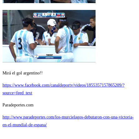
Mirá el gol argentino!!
https://www.facebook.com/canaldeportv/videos/1855357157865209/?
source=feed_text
Paradeportes.com
http://www.paradeportes.com/los-murcielagos-debutaron-con-una-victoria-
en-el-mundial-de-espana/