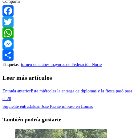
Compartir:
Facebook
Twitter
WhatsApp
Messenger
Etiquetas
:
torneo de clubes mayores de Federación Norte
Compartir
Leer más artículos
Entrada anterior
Este miércoles la entrega de diplomas y la fiesta pasó para
el 20
Siguiente entrada
Juan José Paz se impuso en Lomas
También podría gustarte