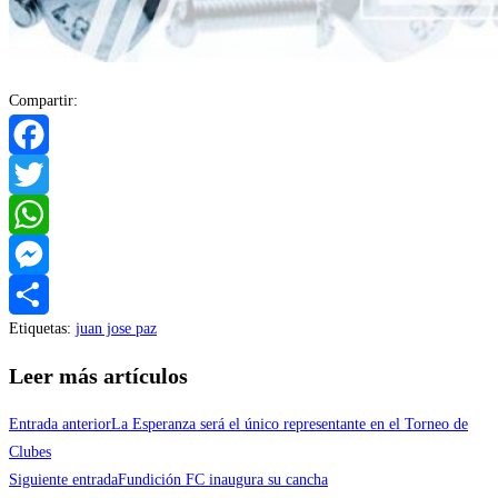
Compartir:
Facebook
Twitter
WhatsApp
Messenger
Etiquetas
:
juan jose paz
Compartir
Leer más artículos
Entrada anterior
La Esperanza será el único representante en el Torneo de
Clubes
Siguiente entrada
Fundición FC inaugura su cancha