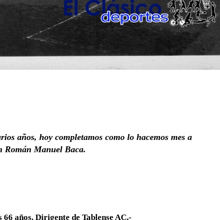
arios años, hoy completamos como lo hacemos mes a
don Román Manuel Baca.
s 66 años. Dirigente de Tablense AC.-