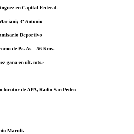
nguez en Capital Federal-
ani; 3ª Antonio
sario Deportivo
de Bs. As – 56 Kms.
 gana en últ. mts.-
do locutor de APA, Radio San Pedro-
nio Maroli.-