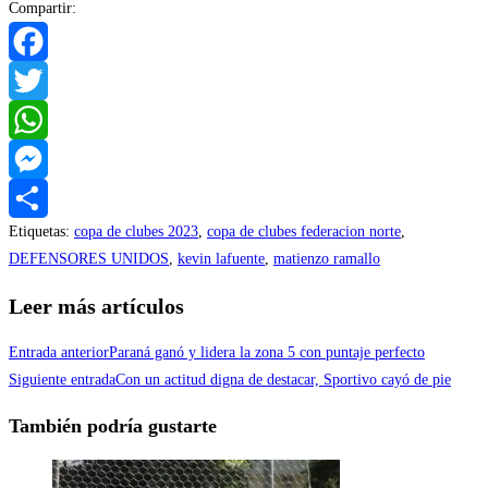
Compartir:
Facebook
Twitter
WhatsApp
Messenger
Etiquetas
:
copa de clubes 2023
,
copa de clubes federacion norte
,
Compartir
DEFENSORES UNIDOS
,
kevin lafuente
,
matienzo ramallo
Leer más artículos
Entrada anterior
Paraná ganó y lidera la zona 5 con puntaje perfecto
Siguiente entrada
Con un actitud digna de destacar, Sportivo cayó de pie
También podría gustarte