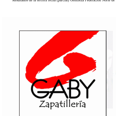
Resultados de la tercera fecha (parcial) Gentileza Federación Norte de