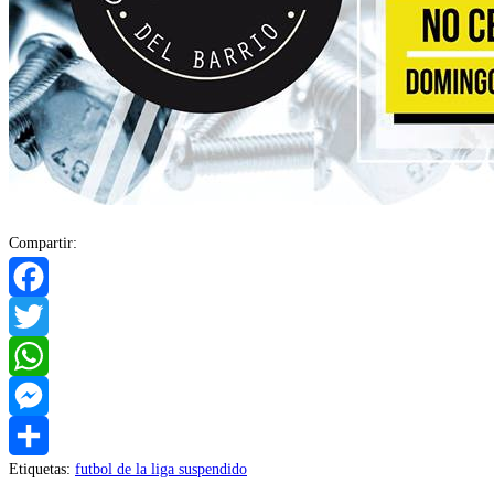
Compartir:
Facebook
Twitter
WhatsApp
Messenger
Etiquetas
:
futbol de la liga suspendido
Compartir