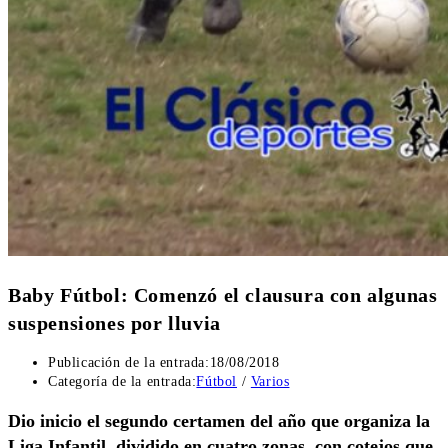
Baby Fútbol: Comenzó el clausura con algunas
suspensiones por lluvia
Publicación de la entrada:
18/08/2018
Categoría de la entrada:
Fútbol
/
Varios
Dio inicio el segundo certamen del año que organiza la
Liga Infantil, dividido en cuatro zonas, con cotejos que