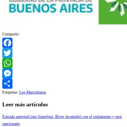
Compartir:
Facebook
Twitter
WhatsApp
Messenger
Etiquetas
:
Los Murcielagos
Compartir
Leer más artículos
Entrada anterior
Copa Superliga: River incumplió con el reglamento y será
sancionado